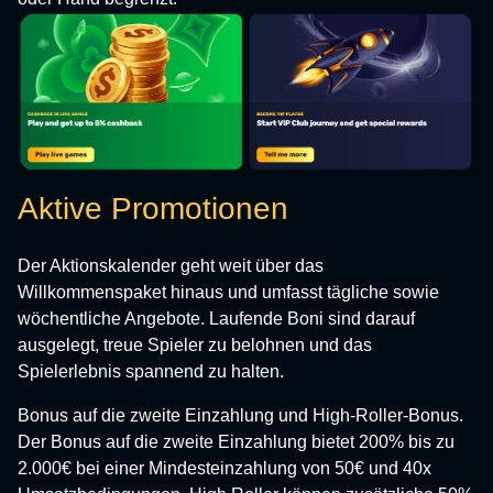
Aktive Promotionen
Der Aktionskalender geht weit über das
Willkommenspaket hinaus und umfasst tägliche sowie
wöchentliche Angebote. Laufende Boni sind darauf
ausgelegt, treue Spieler zu belohnen und das
Spielerlebnis spannend zu halten.
Bonus auf die zweite Einzahlung und High-Roller-Bonus.
Der Bonus auf die zweite Einzahlung bietet 200% bis zu
2.000€ bei einer Mindesteinzahlung von 50€ und 40x