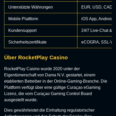
Unterstützte Währungen
EUR, USD, CAD, 
Mobile Plattform
iOS App, Android 
Kundensupport
24/7 Live-Chat & E
Sicherheitszertifikate
eCOGRA, SSL-Ver
Über RocketPlay Casino
RocketPlay Casino wurde 2020 unter der
Eigentümerschaft von Dama N.V. gestartet, einem
etablierten Betreiber in der Online-Gaming-Branche. Die
Plattform verfügt über eine gültige Curaçao eGaming
Lizenz, die vom Curaçao Gaming Control Board
ausgestellt wurde.
Dies gewährleistet die Einhaltung regulatorischer