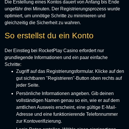
Die Erstellung eines Kontos dauert von Anfang bis Ende
ungefähr drei Minuten. Der Registrierungsprozess wurde
optimiert, um unnötige Schritte zu minimieren und
gleichzeitig die Sicherheit zu wahren.
So erstellst du ein Konto
Der Einstieg bei RocketPlay Casino erfordert nur
grundlegende Informationen und ein paar einfache
Schritte:
Zugriff auf das Registrierungsformular. Klicke auf den
gut sichtbaren "Registrieren"-Button oben rechts auf
jeder Seite.
Persönliche Informationen angeben. Gib deinen
vollständigen Namen genau so ein, wie er auf dem
amtlichen Ausweis erscheint, eine gültige E-Mail-
Adresse und eine funktionierende Telefonnummer
zur Kontoverifizierung.