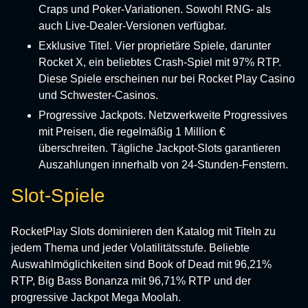
Craps und Poker-Variationen. Sowohl RNG- als
auch Live-Dealer-Versionen verfügbar.
Exklusive Titel. Vier proprietäre Spiele, darunter
Rocket X, ein beliebtes Crash-Spiel mit 97% RTP.
Diese Spiele erscheinen nur bei Rocket Play Casino
und Schwester-Casinos.
Progressive Jackpots. Netzwerkweite Progressives
mit Preisen, die regelmäßig 1 Million €
überschreiten. Tägliche Jackpot-Slots garantieren
Auszahlungen innerhalb von 24-Stunden-Fenstern.
Slot-Spiele
RocketPlay Slots dominieren den Katalog mit Titeln zu
jedem Thema und jeder Volatilitätsstufe. Beliebte
Auswahlmöglichkeiten sind Book of Dead mit 96,21%
RTP, Big Bass Bonanza mit 96,71% RTP und der
progressive Jackpot Mega Moolah.