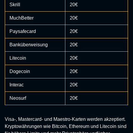
Skrill
20€
MuchBetter
20€
Paysafecard
20€
Banküberweisung
20€
Litecoin
20€
Dogecoin
20€
Interac
20€
Neosurf
20€
Visa-, Mastercard- und Maestro-Karten werden akzeptiert.
Kryptowährungen wie Bitcoin, Ethereum und Litecoin sind