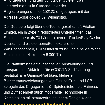
Anforderungen und den Schutz der Spieler. Das
Unternehmen ist in Curaçao unter der
Registrierungsnummer 152125 eingetragen, mit der
Adresse Scharlooweg 39, Willemstad.
Der Betrieb erfolgt über die Tochtergesellschaft Friolion
Limited, ein in Zypern registriertes Unternehmen, das
Spieler in mehr als 70 Ländern betreut. RocketPlay Casino
Deutschland Spieler genießen lokalisierte
Zahlungsoptionen, EUR-Unterstützung und eine vielfältige
Spielebibliothek mit über 6.000 Titeln.
Die Plattform basiert auf schnellen Auszahlungen und
transparenten Abläufen. Die eCOGRA-Zertifizierung
bestätigt faire Gaming-Praktiken. Mehrere
Branchenauszeichnungen von Casino Guru und LCB
spiegeln das Engagement für Spielersicherheit, Fairness
und Zufriedenheit durch modernste Technologie in
Kombination mit benutzerfreundlichem Design wider.
Lizenzierung und Sicherheit