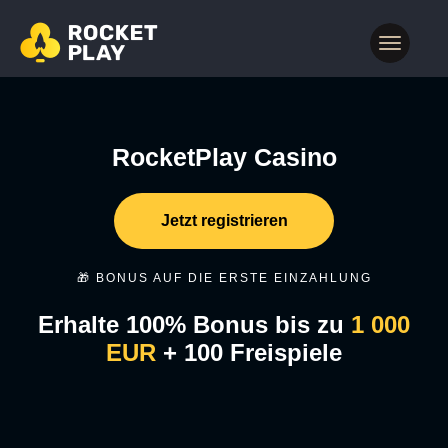
RocketPlay Casino
Jetzt registrieren
🎁 BONUS AUF DIE ERSTE EINZAHLUNG
Erhalte 100% Bonus bis zu
1 000
EUR
+ 100 Freispiele