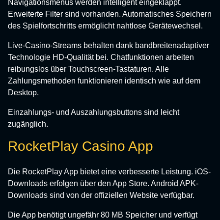
Navigationsmenüs werden intelligent eingeklappt.
Erweiterte Filter sind vorhanden. Automatisches Speichern
des Spielfortschritts ermöglicht nahtlose Gerätewechsel.
Live-Casino-Streams behalten dank bandbreitenadaptiver
Technologie HD-Qualität bei. Chatfunktionen arbeiten
reibungslos über Touchscreen-Tastaturen. Alle
Zahlungsmethoden funktionieren identisch wie auf dem
Desktop.
Einzahlungs- und Auszahlungsbuttons sind leicht
zugänglich.
RocketPlay Casino App
Die RocketPlay App bietet eine verbesserte Leistung. iOS-
Downloads erfolgen über den App Store. Android APK-
Downloads sind von der offiziellen Website verfügbar.
Die App benötigt ungefähr 80 MB Speicher und verfügt