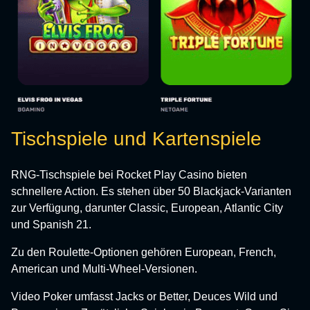
Tischspiele und Kartenspiele
RNG-Tischspiele bei Rocket Play Casino bieten
schnellere Action. Es stehen über 50 Blackjack-Varianten
zur Verfügung, darunter Classic, European, Atlantic City
und Spanish 21.
Zu den Roulette-Optionen gehören European, French,
American und Multi-Wheel-Versionen.
Video Poker umfasst Jacks or Better, Deuces Wild und