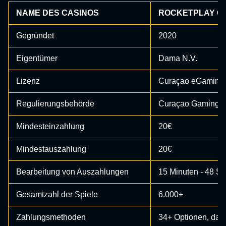
NAME DES CASINOS
ROCKETPLAY C
Gegründet
2020
Eigentümer
Dama N.V.
Lizenz
Curaçao eGaming 
Regulierungsbehörde
Curaçao Gaming C
Mindesteinzahlung
20€
Mindestauszahlung
20€
Bearbeitung von Auszahlungen
15 Minuten - 48 S
Gesamtzahl der Spiele
6.000+
Zahlungsmethoden
34+ Optionen, daru