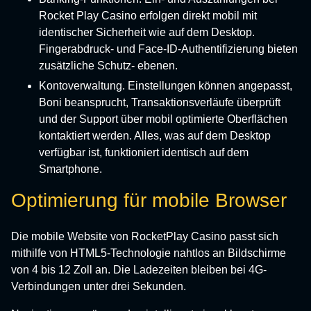
Rocket Play Casino erfolgen direkt mobil mit
identischer Sicherheit wie auf dem Desktop.
Fingerabdruck- und Face-ID-Authentifizierung bieten
zusätzliche Schutz- ebenen.
Kontoverwaltung. Einstellungen können angepasst,
Boni beansprucht, Transaktionsverläufe überprüft
und der Support über mobil optimierte Oberflächen
kontaktiert werden. Alles, was auf dem Desktop
verfügbar ist, funktioniert identisch auf dem
Smartphone.
Optimierung für mobile Browser
Die mobile Website von RocketPlay Casino passt sich
mithilfe von HTML5-Technologie nahtlos an Bildschirme
von 4 bis 12 Zoll an. Die Ladezeiten bleiben bei 4G-
Verbindungen unter drei Sekunden.