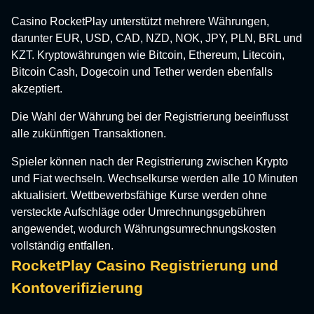
Casino RocketPlay unterstützt mehrere Währungen,
darunter EUR, USD, CAD, NZD, NOK, JPY, PLN, BRL und
KZT. Kryptowährungen wie Bitcoin, Ethereum, Litecoin,
Bitcoin Cash, Dogecoin und Tether werden ebenfalls
akzeptiert.
Die Wahl der Währung bei der Registrierung beeinflusst
alle zukünftigen Transaktionen.
Spieler können nach der Registrierung zwischen Krypto
und Fiat wechseln. Wechselkurse werden alle 10 Minuten
aktualisiert. Wettbewerbsfähige Kurse werden ohne
versteckte Aufschläge oder Umrechnungsgebühren
angewendet, wodurch Währungsumrechnungskosten
vollständig entfallen.
RocketPlay Casino Registrierung und
Kontoverifizierung