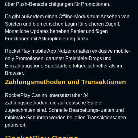
über Push-Benachrichtigungen für Promotionen.
Es gibt außerdem einen Offline-Modus zum Ansehen von
Spielen und biometrischen Login für sicheren Zugriff.
Monatliche Updates beheben Fehler und fügen
Funktionen mit Akkuoptimierung hinzu.
RocketPlay mobile App Nutzer erhalten exklusive mobile-
only Promotionen, darunter Freispiele-Drops und
Einzahlungsboni. Spielstarts erfolgen schneller als im
Browser.
Zahlungsmethoden und Transaktionen
RocketPlay Casino unterstützt über 34
Zahlungsmethoden, die auf deutsche Spieler
zugeschnitten sind. Schnelle Bearbeitungs- zeiten und
minimale Gebühren werden bei allen Transaktionsarten
priorisiert.