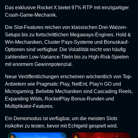
Das exklusive Rocket X bietet 97% RTP mit einzigartiger
Crash-Game-Mechanik.
Die Slot-Features reichen von klassischen Drei-Walzen-
Setups bis zu fortschrittlichen Megaways-Engines. Hold &
Win-Mechaniken, Cluster Pays-Systeme und Bonuskauf-
Optionen sind verfügbar. Die Volatilität reicht von häufig
zahlenden Low-Variance-Titeln bis zu High-Risk-Spielen
mit enormem Gewinnpotenzial.
Neue Veröffentlichungen erscheinen wöchentlich von Top-
Anbietern wie Pragmatic Play, NetEnt, Play'n GO und
Microgaming. Beliebte Mechaniken sind Cascading Reels,
Expanding Wilds, RocketPlay Bonus-Runden und
Multiplikator-Features.
Ein Demomodus ist verfügbar, um die meisten Slots
risikofrei zu testen, bevor mit Echtgeld gespielt wird.