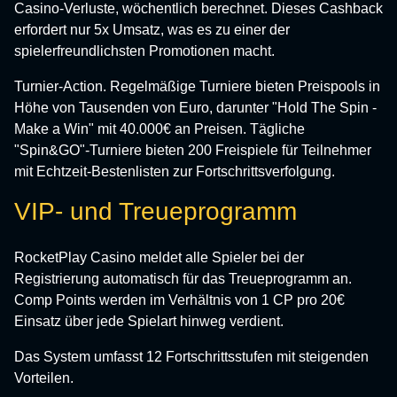
Casino-Verluste, wöchentlich berechnet. Dieses Cashback
erfordert nur 5x Umsatz, was es zu einer der
spielerfreundlichsten Promotionen macht.
Turnier-Action. Regelmäßige Turniere bieten Preispools in
Höhe von Tausenden von Euro, darunter "Hold The Spin -
Make a Win" mit 40.000€ an Preisen. Tägliche
"Spin&GO"-Turniere bieten 200 Freispiele für Teilnehmer
mit Echtzeit-Bestenlisten zur Fortschrittsverfolgung.
VIP- und Treueprogramm
RocketPlay Casino meldet alle Spieler bei der
Registrierung automatisch für das Treueprogramm an.
Comp Points werden im Verhältnis von 1 CP pro 20€
Einsatz über jede Spielart hinweg verdient.
Das System umfasst 12 Fortschrittsstufen mit steigenden
Vorteilen.